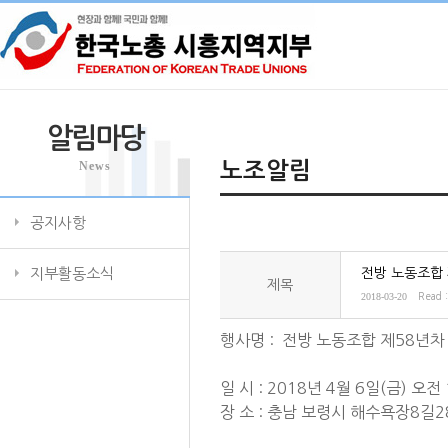
알림마당
News
노조알림
공지사항
지부활동소식
전방 노동조합
제목
2018-03-20
Read 
행사명 : 전방 노동조합 제58년
일 시 : 2018년 4월 6일(금) 오전
장 소 : 충남 보령시 해수욕장8길