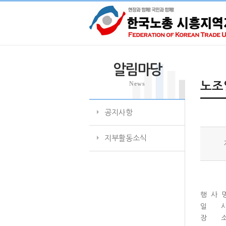
알림마당
News
노조
공지사항
지부활동소식
행 사 
일 시 :
장 소 