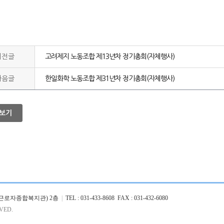
이전글
고려제지 노동조합 제13년차 정기총회(자체행사)
다음글
한일화학 노동조합 제31년차 정기총회(자체행사)
보기
흥시 근로자종합복지관) 2층
|
TEL : 031-433-8608 FAX : 031-432-6080
VED.