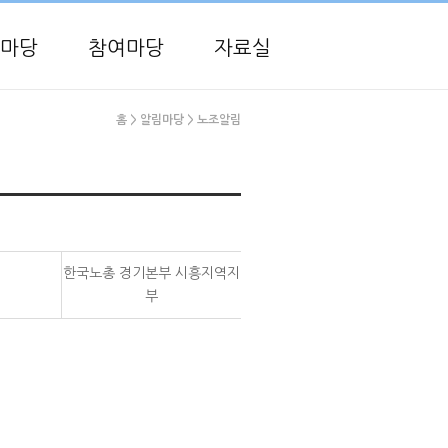
마당
참여마당
자료실
홈
> 알림마당
> 노조알림
한국노총 경기본부 시흥지역지
부