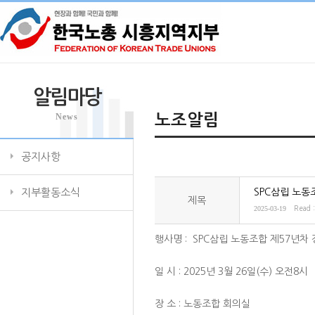
알림마당
News
노조알림
공지사항
지부활동소식
SPC삼립 노동
제목
2025-03-19
Read 
행사명 : SPC삼립 노동조합 제57년차
일 시 : 2025년 3월 26일(수) 오전8시
장 소 : 노동조합 회의실